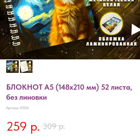
БЛОКНОТ А5 (148x210 мм) 52 листа,
без линовки
Артикул:
0006
259
р.
р.
309