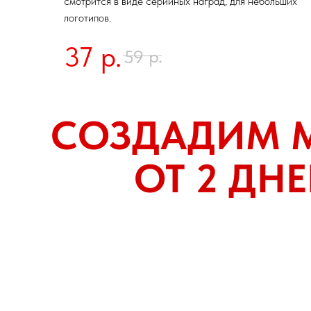
смотрится в виде серийных наград, для небольших
логотипов.
37
р.
р.
59
СОЗДАДИМ 
ОТ 2 ДН