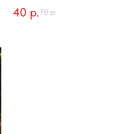
40
р.
р.
70